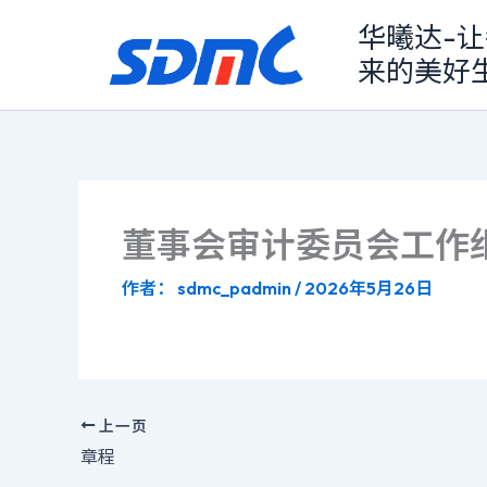
跳
华曦达-让
至
来的美好
内
容
董事会审计委员会工作
作者：
sdmc_padmin
/
2026年5月26日
上一页
章程