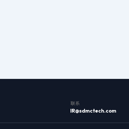
联系
IR@sdmctech.com