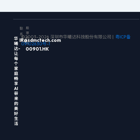
股
联
票
系
©2003-2026 深圳市华曦达科技股份有限公司 |
粤ICP备
华
代
IR@sdmctech.com
曦
09102630号-1
码
达-
00901.HK
让
每
个
家
庭
畅
享
AI
带
来
的
美
好
生
活