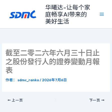
跳
华曦达-让每个家
至
庭畅享AI带来的
内
美好生活
容
截至二零二六年六月三十日止
之股份發行人的證券變動月報
表
作者：
sdmc_ranko
/
2026年7月6日
上一页
下一页